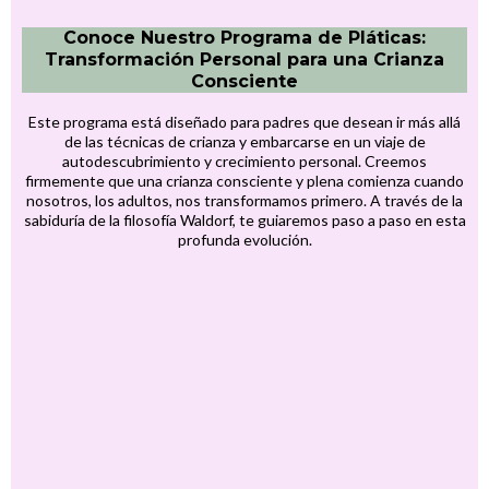
Conoce Nuestro Programa de Pláticas:
Transformación Personal para una Crianza
Consciente
Este programa está diseñado para padres que desean ir más allá
de las técnicas de crianza y embarcarse en un viaje de
autodescubrimiento y crecimiento personal. Creemos
firmemente que una crianza consciente y plena comienza cuando
nosotros, los adultos, nos transformamos primero. A través de la
sabiduría de la filosofía Waldorf, te guiaremos paso a paso en esta
profunda evolución.
Plática 1: El Adulto como Jardín:
Cultivando el Propio Ser
A menudo, ponemos toda nuestra
energía en cuidar a nuestros hijos,
olvidándonos de nosotros mismos. En esta
plática, descubrirás la vital importancia de
tu propio bienestar y paz interior. Te
invitaremos a ver tu ser como un jardín
que necesita ser nutrido. Exploraremos