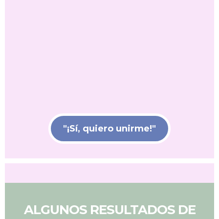
los límites?
En un mundo lleno de expectativas, es
fácil desconectar de tu intuición y
sabiduría interna. Esta plática te invita a
redescubrir el poder que ya reside en ti,
aprendiendo a silenciar el ruido externo
para escuchar esa voz que te guiará.
Fortalece tu confianza para establecer
límites claros, responder con calma y
transformar tu hogar con autenticidad.
"¡Sí, quiero unirme!"
ALGUNOS RESULTADOS DE